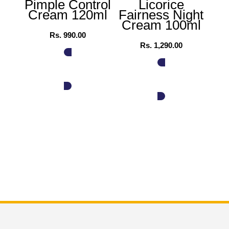
Pimple Control
Licorice
Cream 120ml
Fairness Night
Fa
Cream 100ml
L
Rs.
990.00
Rs.
1,290.00
ADD TO CART
ADD TO CART