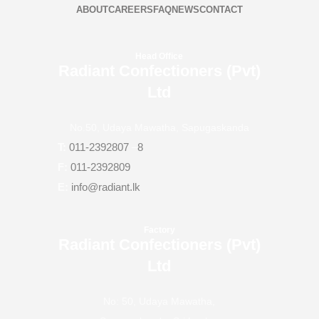
ABOUT
CAREERS
FAQ
NEWS
CONTACT
Head Office
Radiant Confectioners (Pvt)
Ltd
No.50, Udaya Mawatha, Sapugaskanda
T:
011-2392807
–
8
F:
011-2392809
E:
info@radiant.lk
Factory
Radiant Confectioners (Pvt)
Ltd
No: 50, Udaya Mawatha,