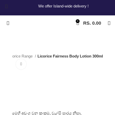
We offer Island-wide delivery !
0
RS.
0.00
Start typing to see products you are looking for.
ca
Licorice Range
Licorice Fairness Body Lotion 300ml
Click to enlarge
Licorice Fairness
Body Lotion 300ml
මෙහි අඩංගු වන කුංකුම, වැල්මී සාරය නිසා,