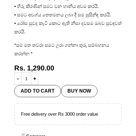
• හිරු කිරණින් සමට වන හානිය අවම කරයි.
• සමට අවශ්ය තෙතමනය ලබා දී සම සුසිනිඳු කරයි.
• රෝස සුවද කැටි කොට ඇති නිසා දවසම ඔබව සුවඳවත්
කරයි.
*සම මත තවරා සමට උරා ගන්නා තුරු සම්බහනය
කරන්න *
Rs.
1,290.00
ADD TO CART
BUY NOW
Free delivery over Rs 3000 order value